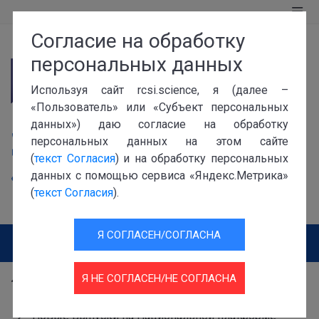
Согласие на обработку
персональных данных
Используя сайт rcsi.science, я (далее –
«Пользователь» или «Субъект персональных
119991, г. Москва, Ленинский проспект, 32а
данных») даю согласие на обработку
+7 (499) 941-0115
персональных данных на этом сайте
info@rcsi.science
(
текст Согласия
) и на обработку персональных
данных с помощью сервиса «Яндекс.Метрика»
Версия для слабовидящих
(
текст Согласия
).
Версия для незрячих
Я СОГЛАСЕН/СОГЛАСНА
Я НЕ СОГЛАСЕН/НЕ СОГЛАСНА
Пресс-центр
Новости
Журнальная платформа
Новые выпуски на Национальной платформе