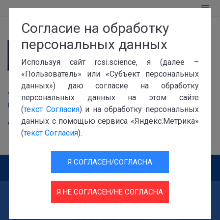
Согласие на обработку
персональных данных
Используя сайт rcsi.science, я (далее –
«Пользователь» или «Субъект персональных
119991, г. Москва, Ленинский проспект, 32а
данных») даю согласие на обработку
+7 (499) 941-0115
персональных данных на этом сайте
info@rcsi.science
(
текст Согласия
) и на обработку персональных
данных с помощью сервиса «Яндекс.Метрика»
Версия для слабовидящих
(
текст Согласия
).
Версия для незрячих
Я СОГЛАСЕН/СОГЛАСНА
Я НЕ СОГЛАСЕН/НЕ СОГЛАСНА