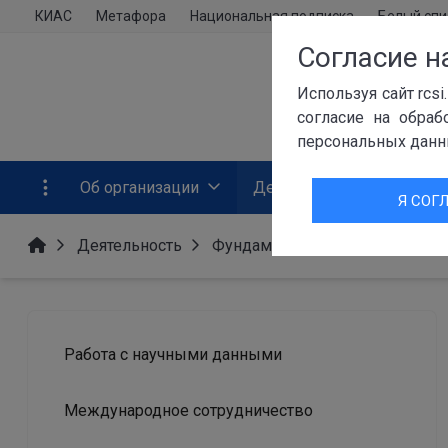
КИАС
Метафора
Национальная подписка
Белый спи
Согласие н
Используя сайт rcs
согласие на обраб
персональных данн
Об организации
Деятельность
Прес
Я СОГ
Деятельность
Фундаментальные научные ис
Работа с научными данными
Международное сотрудничество