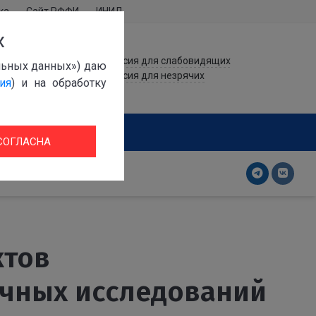
ка
Сайт РФФИ
ИНИД
х
Версия для слабовидящих
альных данных») даю
Версия для незрячих
ия
) и на обработку
 СОГЛАСНА
ктов
чных исследований