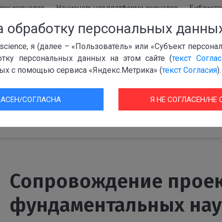
сок журналов
Национальная платформа журналов
Библиоте
а обработку персональных данны
119991, г. Москва, Ленинский проспект, 32а
i.science, я (далее – «Пользователь» или «Субъект персон
+7 (499) 941-0115
отку персональных данных на этом сайте (
текст Соглас
info@rcsi.science
ых с помощью сервиса «Яндекс.Метрика» (
текст Согласия
).
с-центр
Документы
Контакты
ЛАСЕН/СОГЛАСНА
Я НЕ СОГЛАСЕН/НЕ
следования
Сопровождение прое
фундаментальных нау